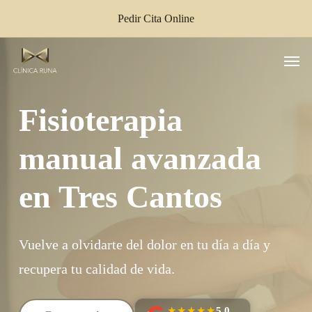
Skip
Pedir Cita Online
to
main
Men
content
Fisioterapia
manual avanzada
en Tres Cantos
Vuelve a olvidarte del dolor en tu día a día y
recupera tu calidad de vida.
★★★★★
5,0