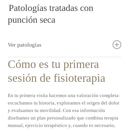
Patologías tratadas con
· Tendinopatías crónicas
· Prolapso pélvico
punción seca
· Recuperación postquirúrgica
· Dolor pélvico crónico
· Manguito rotador del hombro
· Disfunciones sexuales femeninas y
masculinas
Ver patologías
· Recuperación postparto
· Hipotonía o hipertonía del suelo
· Contracturas musculares
Cómo es tu primera
pélvico
· Puntos gatillo miofasciales
sesión de fisioterapia
· Estreñimiento crónico
· Dolor cervical
· Preparación al parto
· Lumbalgia crónica
En tu primera visita hacemos una valoración completa:
· Diástasis abdominal
· Ciática
escuchamos tu historia, exploramos el origen del dolor
· Vaginismo
y evaluamos tu movilidad. Con esa información
· Síndrome del piramidal
diseñamos un plan personalizado que combina terapia
· Dolor de hombro
manual, ejercicio terapéutico y, cuando es necesario,