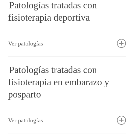
Patologías tratadas con
fisioterapia deportiva
Ver patologías
· Esguince de tobillo
Patologías tratadas con
· Rotura fibrilar
fisioterapia en embarazo y
· Tendinitis rotuliana
· Pubalgia
posparto
· Lesiones de ligamento cruzado
· Fascitis plantar
Ver patologías
· Sobrecargas musculares