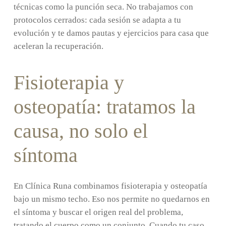
· Migrañas tensionales
técnicas como la punción seca. No trabajamos con
protocolos cerrados: cada sesión se adapta a tu
· Dolor de rodilla
evolución y te damos pautas y ejercicios para casa que
· Fascitis plantar
aceleran la recuperación.
Fisioterapia y
osteopatía: tratamos la
causa, no solo el
síntoma
En Clínica Runa combinamos fisioterapia y osteopatía
bajo un mismo techo. Eso nos permite no quedarnos en
el síntoma y buscar el origen real del problema,
tratando el cuerpo como un conjunto. Cuando tu caso