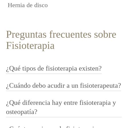
Hernia de disco
Preguntas frecuentes sobre
Fisioterapia
¿Qué tipos de fisioterapia existen?
¿Cuándo debo acudir a un fisioterapeuta?
Existen diversas ramas como fisioterapia deportiva,
traumatológica, respiratoria, neurológica, de suelo
pélvico o para embarazadas, entre otras. Cada una se
¿Qué diferencia hay entre fisioterapia y
Cuando tengas dolor muscular o articular, rigidez,
adapta a necesidades específicas.
lesiones deportivas, recuperación tras cirugía,
osteopatía?
problemas respiratorios o quieras prevenir recaídas y
mejorar tu bienestar físico.
La fisioterapia se centra en la recuperación funcional