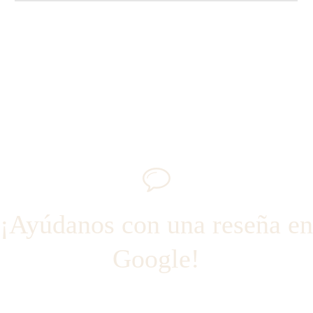
recuperación.
No siempre. Puedes acudir directamente a un
fisioterapeuta colegiado, aunque en algunos casos
trabajar de forma conjunta con tu médico puede ser
recomendable.
¡Ayúdanos con una reseña en
Google!