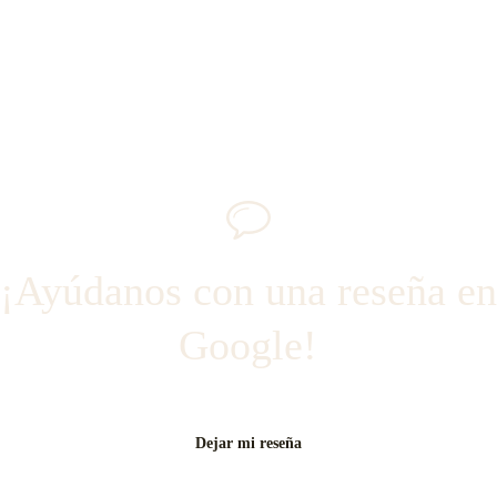
estabilidad y técnica. Cuando todos estos factores
están en equilibrio, te indicamos cómo retomar el
entrenamiento progresivamente.
¡Ayúdanos con una reseña en
Google!
Dejar mi reseña